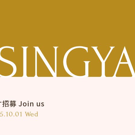
招募 Join us
5.10.01 Wed