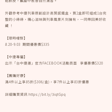
鬆餅皮，鹹甜中散發自然清香。
外觀參考中捷列車原創設計高質感鐵盒，買2盒即可組成1台完
整的小綠綠，精心滋味與列車風景片刻擁有，一同帶回美好收
藏 ！
【限時嚐鮮】
8.20-9.03 期間優惠價$335
【中捷專屬】
出示「台中捷運」官方FACEBOOK活動頁面 享優惠價$320
【團購好康】
滿4件以上享85折($306/盒)，享7件以上享83折優惠
詳細購買資訊
https://bit.ly/3iqtGpq