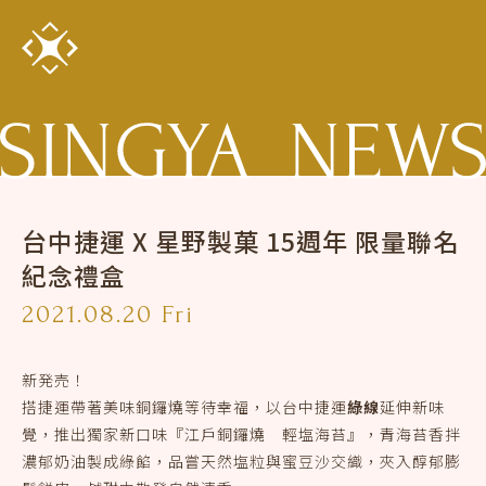
台中捷運 X 星野製菓 15週年 限量聯名
紀念禮盒
2021.08.20 Fri
新発売！
搭捷運帶著美味銅鑼燒等待幸福，以台中捷運
綠線
延伸新味
覺，推出獨家新口味『江戶銅鑼燒 輕塩海苔』，青海苔香拌
濃郁奶油製成綠餡，品嘗天然塩粒與蜜豆沙交織，夾入醇郁膨