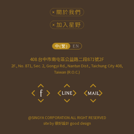
408 台中市南屯區公益路二段871號2F
2F., No. 871, Sec. 2, Gongyi Rd., Nantun Dist., Taichung City 408,
Taiwan (R.O.C.)
@SINGYA CORPORATION ALL RIGHT RESERVED
site by
很好設計 good design