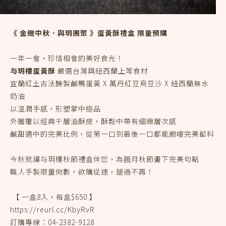
《 金緻中秋．與玥團聚 》蛋黃酥禮盒 限量預購
一年一會，珍惜相會的美好食光！​
与玥樓蛋黃酥
嚴選台灣與紐西蘭上等食材​
宜蘭紅土古法醃製鹹鴨蛋黃 X 萬丹紅豆烏豆沙 X 紐西蘭無水
奶油
以溫潤手感，形塑掌中極品​
外層覆以經典千層油酥皮，酥鬆中帶有細緻層次感​
鹹甜適中的完美比例，從第一口到最後一口都能飽嚐完美餡料​
今秋就讓与玥樓秋節禮盒伴您，為圓月秋節畫下完美句點​
職人手製限量倒數，欲購從速，錯過不再​！
【 一盒8入，每盒$650 】
https://reurl.cc/KbyRvR
​ ​
訂購專線：04-2382-9128 ​