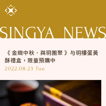
《 金緻中秋．與玥團聚 》与玥樓蛋黃
酥禮盒，限量預購中
2022.08.23 Tue