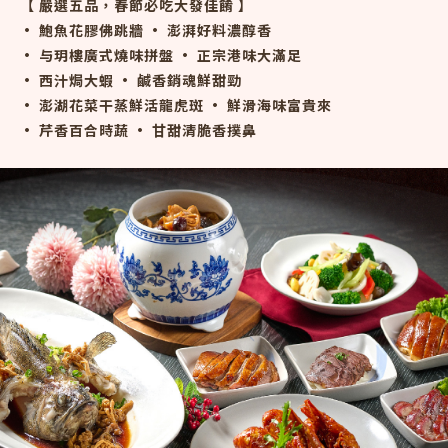
【 嚴選五品，春節必吃大發佳餚 】
• 鮑魚花膠佛跳牆 • 澎湃好料濃醇香
• 与玥樓廣式燒味拼盤 • 正宗港味大滿足
• 西汁焗大蝦 • 鹹香銷魂鮮甜勁
• 澎湖花菜干蒸鮮活龍虎斑 • 鮮滑海味富貴來
• 芹香百合時蔬 • 甘甜清脆香撲鼻