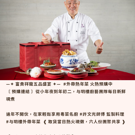
—✦​ 富貴祥龍五品盛宴 ✦— ​ #外帶熱年菜 火熱預購中
〘
預購連結
〙從小年夜到年初二，与玥樓廚藝團隊每日新鮮
現煮
過年不開伙，在家輕鬆享用粵菜名廚 #許文光師傅 監製料理
#与玥樓外帶年菜 ​ ❰ 取貨當日熱火現做，六人份團聚共享 ❱ ​