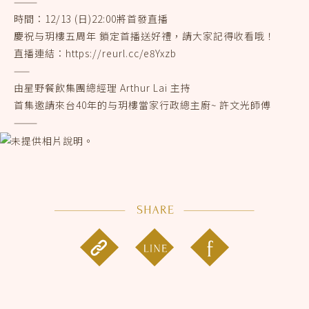
———
時間：12/13 (日)22:00將首發直播
慶祝与玥樓五周年 鎖定首播送好禮，請大家記得收看哦！
直播連結：https://reurl.cc/e8Yxzb
——
由星野餐飲集團總經理 Arthur Lai 主持
首集邀請來台40年的与玥樓當家行政總主廚~ 許文光師傅
———